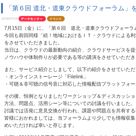
「第６回 道北・道東クラウドフォーラム」
2016/07/19
7月15日（金）に、「第６回 道北・道東クラウドフォーラ
今回も前回同様「続！地域におけるＩＴ・クラウドによる利
をさせていただきました。
当日は、クラウドの最新動向の紹介、クラウドサービスを提
ノウハウや体制作りが必要である等の講演をさせていただき
また、サービス紹介としまして、以下の紹介をさせていただ
・オンラインストーレージ「Filelink」
・可聴＆非可聴の信号音に対応した情報配信プラットフォーム「So
その後、恒例となりましたワークショップ＆ディスカッショ
方法、問題点、活用シーン等についての討議を行いました。
討議では活発に意見交換が行われ、課題や問題点を共有する
皆様におかれましては、当フォーラムより少しでも情報収集
めいただければ幸いと存じます。