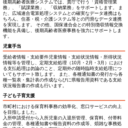
後期高齢者医療システムでは、貴庁で行う「資格管理業
務」、「賦課業務」、「収納業務」をサポートします。 ま
た、広域連合電算処理システムとの確実なデータ連携はも
ちろん、住基・税・介護システム等との円滑なデータ連携
を実現します。 その他、国保連合会との特別徴収情報交換
機能を具備し、後期高齢者医療事務を強力にサポートしま
す。
児童手当
受給者情報・支給要件児童情報・支給状況情報・所得状況
情報等を管理し、定期支給処理（10月・2月・3月）におけ
る支払処理は勿論のこと、定期外の随時臨時支給処理につ
いてもサポート致します。 また、各種通知書の発行から各
種一覧表・集計表の作成ならびに県報告用資料である支給
状況報告書の作成も行います。
子ども子育支援
市町村における保育料事務の効率化、窓口サービスの向上
を目指しました。
入所申請受付から入所児童の入退所管理、保育料、付帯料
金の管理、各種通知書や報告資料の作成等、煩雑な事務処