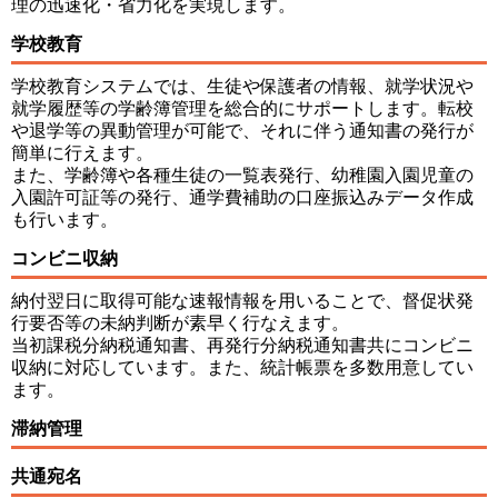
理の迅速化・省力化を実現します。
学校教育
学校教育システムでは、生徒や保護者の情報、就学状況や
就学履歴等の学齢簿管理を総合的にサポートします。転校
や退学等の異動管理が可能で、それに伴う通知書の発行が
簡単に行えます。
また、学齢簿や各種生徒の一覧表発行、幼稚園入園児童の
入園許可証等の発行、通学費補助の口座振込みデータ作成
も行います。
コンビニ収納
納付翌日に取得可能な速報情報を用いることで、督促状発
行要否等の未納判断が素早く行なえます。
当初課税分納税通知書、再発行分納税通知書共にコンビニ
収納に対応しています。また、統計帳票を多数用意してい
ます。
滞納管理
共通宛名