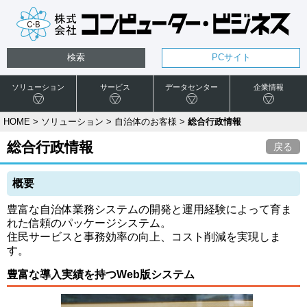
検索
PCサイト
ソリューション
サービス
データセンター
企業情報
HOME
>
ソリューション
>
自治体のお客様
>
総合行政情報
総合行政情報
戻る
概要
豊富な自治体業務システムの開発と運用経験によって育ま
れた信頼のパッケージシステム。
住民サービスと事務効率の向上、コスト削減を実現しま
す。
豊富な導入実績を持つWeb版システム